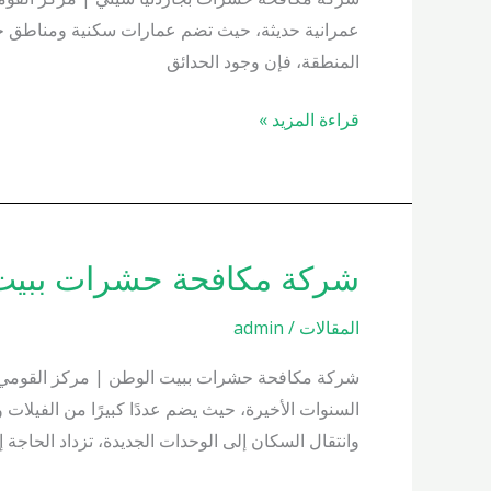
01000200658
عمرانية حديثة، حيث تضم عمارات سكنية ومناطق خض
المنطقة، فإن وجود الحدائق
قراءة المزيد »
شركة مكافحة حشرات ببيت الوطن 58
شركة
مكافحة
المقالات
/
admin
حشرات
ببيت
شركة مكافحة حشرات ببيت الوطن | مركز القومي للب
الوطن
السنوات الأخيرة، حيث يضم عددًا كبيرًا من الفيلات 
01000200658
وانتقال السكان إلى الوحدات الجديدة، تزداد الحاجة إ