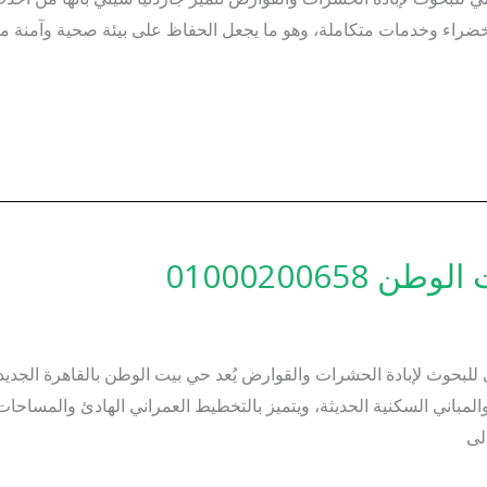
راء وخدمات متكاملة، وهو ما يجعل الحفاظ على بيئة صحية وآمنة من
010002006
حوث لإبادة الحشرات والقوارض يُعد حي بيت الوطن بالقاهرة الجديدة 
والمباني السكنية الحديثة، ويتميز بالتخطيط العمراني الهادئ والمساحا
لى