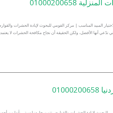
ية 01000200658
مكافحة الحشرات المنزلية | 7 معايير لاختيار المبيد المناسب | مركز القومي للبحوث لإباد
لتي تدّعي أنها الأفضل، ولكن الحقيقة أن نجاح مكافحة الحشرات لا يعتم
01000
لبحوث لإبادة الحشرات والقوارض تتميز جاردنيا سيتي بأنها من أحدث