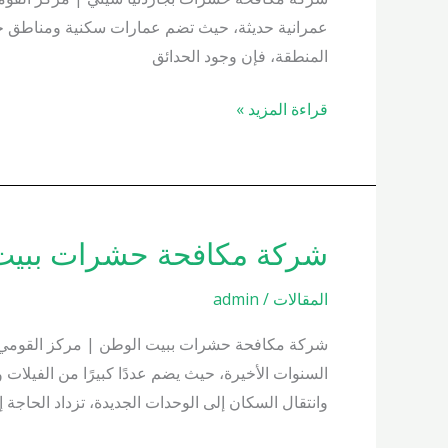
01000200658
عمرانية حديثة، حيث تضم عمارات سكنية ومناطق خض
المنطقة، فإن وجود الحدائق
قراءة المزيد »
شركة مكافحة حشرات ببيت الوطن 58
شركة
مكافحة
المقالات
/
admin
حشرات
ببيت
شركة مكافحة حشرات ببيت الوطن | مركز القومي للب
الوطن
السنوات الأخيرة، حيث يضم عددًا كبيرًا من الفيلات 
01000200658
وانتقال السكان إلى الوحدات الجديدة، تزداد الحاجة إ