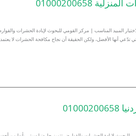
ية 01000200658
مكافحة الحشرات المنزلية | 7 معايير لاختيار المبيد المناسب | مركز القومي للبحوث لإباد
لتي تدّعي أنها الأفضل، ولكن الحقيقة أن نجاح مكافحة الحشرات لا يعتم
01000
لبحوث لإبادة الحشرات والقوارض تتميز جاردنيا سيتي بأنها من أحدث