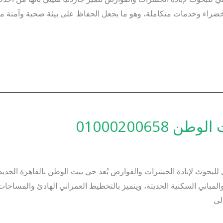
راء وخدمات متكاملة، وهو ما يجعل الحفاظ على بيئة صحية وآمنة من
010002006
حوث لإبادة الحشرات والقوارض يُعد حي بيت الوطن بالقاهرة الجديدة 
والمباني السكنية الحديثة، ويتميز بالتخطيط العمراني الهادئ والمساحا
لى