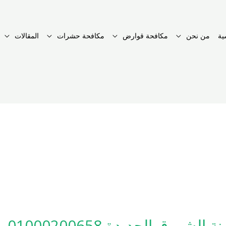
ية
من نحن
مكافحة قوارض
مكافحة حشرات
المقالات
ق الجديدة 01000200658