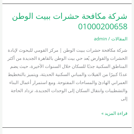
شركة مكافحة حشرات ببيت الوطن
شركة
مكافحة
01000200658
حشرات
ببيت
المقالات
/
admin
الوطن
شركة مكافحة حشرات ببيت الوطن | مركز القومي للبحوث لإبادة
01000200658
الحشرات والقوارض يُعد حي بيت الوطن بالقاهرة الجديدة من أكثر
المناطق السكنية جذبًا للسكان خلال السنوات الأخيرة، حيث يضم
عددًا كبيرًا من الفيلات والمباني السكنية الحديثة، ويتميز بالتخطيط
العمراني الهادئ والمساحات المفتوحة. ومع استمرار أعمال البناء
والتشطيبات وانتقال السكان إلى الوحدات الجديدة، تزداد الحاجة
إلى
قراءة المزيد »