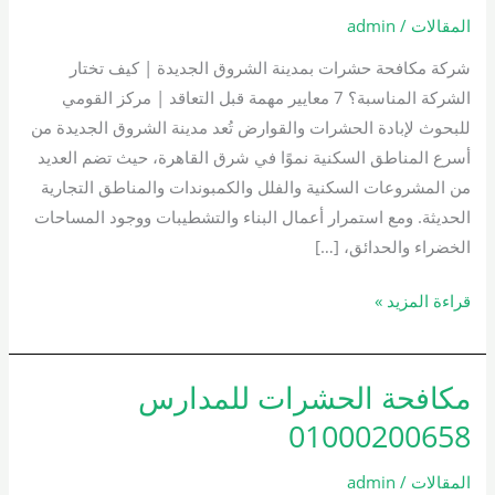
بمدينة
المقالات
/
admin
الشروق
شركة مكافحة حشرات بمدينة الشروق الجديدة | كيف تختار
الجديدة
الشركة المناسبة؟ 7 معايير مهمة قبل التعاقد | مركز القومي
01000200658
للبحوث لإبادة الحشرات والقوارض تُعد مدينة الشروق الجديدة من
أسرع المناطق السكنية نموًا في شرق القاهرة، حيث تضم العديد
من المشروعات السكنية والفلل والكمبوندات والمناطق التجارية
الحديثة. ومع استمرار أعمال البناء والتشطيبات ووجود المساحات
الخضراء والحدائق، […]
قراءة المزيد »
مكافحة الحشرات للمدارس
مكافحة
الحشرات
01000200658
للمدارس
01000200658
المقالات
/
admin