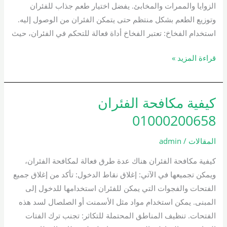
الزوايا والممرات والمخابئ. يفضل اختيار طعم جذاب للفئران
وتوزيع الطعم بشكل منتظم حتى يتمكن الفئران من الوصول إليه.
استخدام الفخاخ: تعتبر الفخاخ أداة فعالة للتحكم في الفئران، حيث
قراءة المزيد »
كيفية مكافحة الفئران
كيفية
مكافحة
01000200658
الفئران
01000200658
المقالات
/
admin
كيفية مكافحة الفئران هناك عدة طرق فعالة لمكافحة الفئران،
ويمكن تجميعها في الآتي: إغلاق نقاط الدخول: تأكد من إغلاق جميع
الفتحات والفجوات التي يمكن للفئران استخدامها للدخول إلى
المبنى. يمكن استخدام مواد مثل الأسمنت أو الصلصال لسد هذه
الفتحات. تنظيف المناطق المحتملة للتكاثر: تجنب ترك الفتات