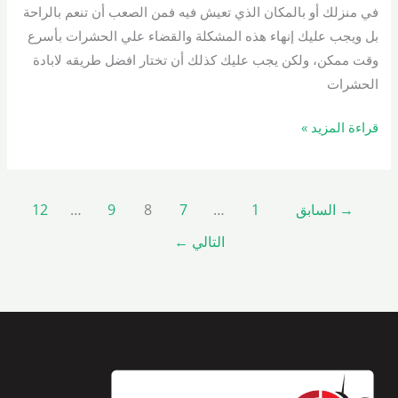
في منزلك أو بالمكان الذي تعيش فيه فمن الصعب أن تنعم بالراحة
بل ويجب عليك إنهاء هذه المشكلة والقضاء علي الحشرات بأسرع
وقت ممكن، ولكن يجب عليك كذلك أن تختار افضل طريقه لابادة
الحشرات
قراءة المزيد »
→
السابق
1
…
7
8
9
…
12
التالي
←