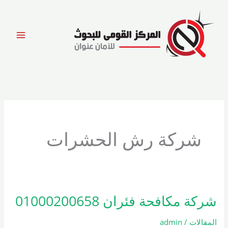
خطي
لى
لمحتوى
شركة رش الحشرات
شركة مكافحة فئران 01000200658
شركة
مكافحة
المقالات
/
admin
فئران