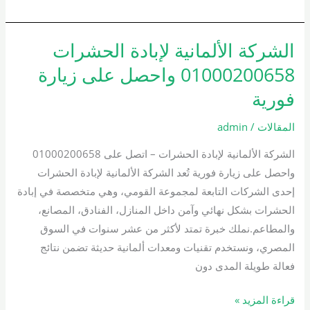
الشركة الألمانية لإبادة الحشرات
الشركة
الألمانية
01000200658 واحصل على زيارة
لإبادة
فورية
الحشرات
01000200658
المقالات
/
admin
واحصل
الشركة الألمانية لإبادة الحشرات – اتصل على 01000200658
على
واحصل على زيارة فورية تُعد الشركة الألمانية لإبادة الحشرات
زيارة
إحدى الشركات التابعة لمجموعة القومي، وهي متخصصة في إبادة
فورية
الحشرات بشكل نهائي وآمن داخل المنازل، الفنادق، المصانع،
والمطاعم.نملك خبرة تمتد لأكثر من عشر سنوات في السوق
المصري، ونستخدم تقنيات ومعدات ألمانية حديثة تضمن نتائج
فعالة طويلة المدى دون
قراءة المزيد »