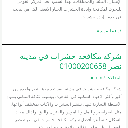
الإنسان، البيئة، والممتلكات. لهذا السبب، يعد المركز القومي
للبحوث لمكافحة وإبادة الحشرات الخيار الأفضل لكل من يبحث
عن خدمة إبادة حشرات
قراءة المزيد »
شركة مكافحة حشرات في مدينه
شركة
مكافحة
نصر 01000200658
حشرات
في
المقالات
/
admin
مدينه
شركة مكافحة حشرات في مدينه نصر تُعد مدينة نصر واحدة من
نصر
أكبر وأكثر الأحياء السكنية في القاهرة، وبسبب كثافة المباني وتنوع
01000200658
الأنشطة التجارية فيها، تنتشر الحشرات والآفات بمختلف أنواعها،
مثل الصراصير والنمل والناموس والفئران والبق. ولذلك يبحث
السكان دائماً عن أفضل شركة مكافحة حشرات في مدينة نصر
للحصول على حلول فعّالة ودائمة تضمن لهم بيئة