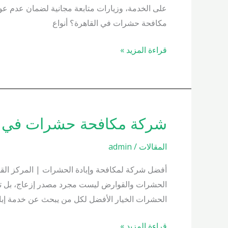
في
على الخدمة، وزيارات متابعة مجانية لضمان عدم ع
القاهرة
مكافحة حشرات في القاهرة؟ أنواع
01000200658
قراءة المزيد »
شركة مكافحة حشرات في الشيخ زايد
شركة
مكافحة
المقالات
/
admin
حشرات
في
أفضل شركة لمكافحة وإبادة الحشرات | المركز القو
الشيخ
الحشرات والقوارض ليست مجرد مصدر إزعاج، بل تشكل 
زايد
الحشرات الخيار الأفضل لكل من يبحث عن خدمة إب
01000200658
قراءة المزيد »