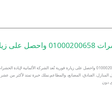
زيارة فورية
الشركة الألمانية لإبادة الحشرات – اتصل على 01000200658 واحصل على زيارة فورية تُعد الشر
المنازل، الفنادق، المصانع، والمطاعم.نملك خبرة تمتد لأكثر من عش
ى دون