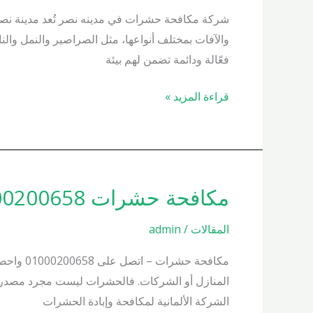
في
شركة مكافحة حشرات في مدينه نصر تُعد مدينة نصر وا
مدينه
والآفات بمختلف أنواعها، مثل الصراصير والنمل و
نصر
فعّالة ودائمة تضمن لهم بيئة
01000200658
قراءة المزيد »
مكافحة حشرات 01000200658 واحصل على زيارة فورية
مكافحة
حشرات
المقالات
/
admin
01000200658
واحصل
مكافحة 
على
المنازل أو الشركات. فالحشرات ليست مجرد مصدر إزع
زيارة
الشركة الألمانية لمكافحة وإبادة الحشرات