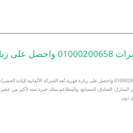
زيارة فورية
الشركة الألمانية لإبادة الحشرات – اتصل على 01000200658 واحصل على زيارة فورية تُعد الشر
المنازل، الفنادق، المصانع، والمطاعم.نملك خبرة تمتد لأكثر من عش
ى دون