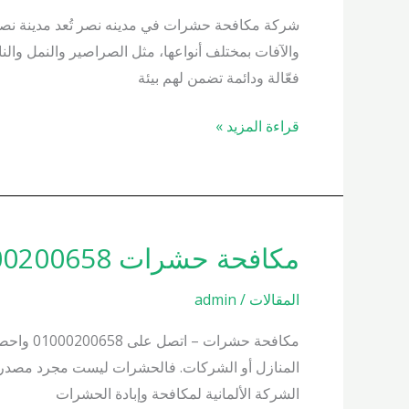
في
شركة مكافحة حشرات في مدينه نصر تُعد مدينة نصر وا
مدينه
والآفات بمختلف أنواعها، مثل الصراصير والنمل و
نصر
فعّالة ودائمة تضمن لهم بيئة
01000200658
قراءة المزيد »
مكافحة حشرات 01000200658 واحصل على زيارة فورية
مكافحة
حشرات
المقالات
/
admin
01000200658
واحصل
مكافحة 
على
المنازل أو الشركات. فالحشرات ليست مجرد مصدر إزع
زيارة
الشركة الألمانية لمكافحة وإبادة الحشرات