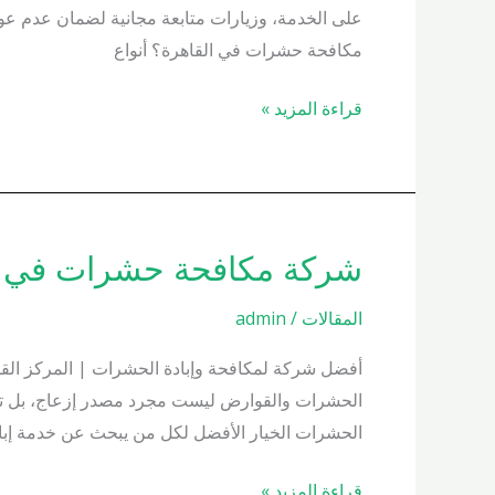
في
على الخدمة، وزيارات متابعة مجانية لضمان عدم ع
القاهرة
مكافحة حشرات في القاهرة؟ أنواع
01000200658
قراءة المزيد »
شركة مكافحة حشرات في الشيخ زايد
شركة
مكافحة
المقالات
/
admin
حشرات
في
أفضل شركة لمكافحة وإبادة الحشرات | المركز القو
الشيخ
الحشرات والقوارض ليست مجرد مصدر إزعاج، بل تشكل 
زايد
الحشرات الخيار الأفضل لكل من يبحث عن خدمة إب
01000200658
قراءة المزيد »