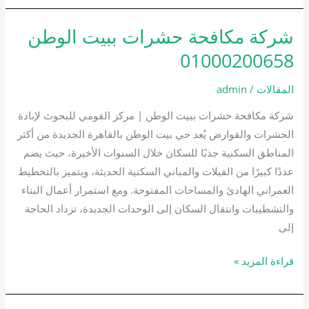
شركة مكافحة حشرات ببيت الوطن
شركة
مكافحة
01000200658
حشرات
ببيت
المقالات
/
admin
الوطن
شركة مكافحة حشرات ببيت الوطن | مركز القومي للبحوث لإبادة
01000200658
الحشرات والقوارض يُعد حي بيت الوطن بالقاهرة الجديدة من أكثر
المناطق السكنية جذبًا للسكان خلال السنوات الأخيرة، حيث يضم
عددًا كبيرًا من الفيلات والمباني السكنية الحديثة، ويتميز بالتخطيط
العمراني الهادئ والمساحات المفتوحة. ومع استمرار أعمال البناء
والتشطيبات وانتقال السكان إلى الوحدات الجديدة، تزداد الحاجة
إلى
قراءة المزيد »