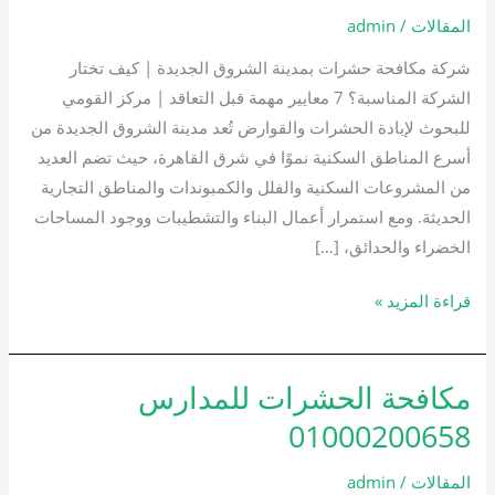
بمدينة
المقالات
/
admin
الشروق
شركة مكافحة حشرات بمدينة الشروق الجديدة | كيف تختار
الجديدة
الشركة المناسبة؟ 7 معايير مهمة قبل التعاقد | مركز القومي
01000200658
للبحوث لإبادة الحشرات والقوارض تُعد مدينة الشروق الجديدة من
أسرع المناطق السكنية نموًا في شرق القاهرة، حيث تضم العديد
من المشروعات السكنية والفلل والكمبوندات والمناطق التجارية
الحديثة. ومع استمرار أعمال البناء والتشطيبات ووجود المساحات
الخضراء والحدائق، […]
قراءة المزيد »
مكافحة الحشرات للمدارس
مكافحة
الحشرات
01000200658
للمدارس
01000200658
المقالات
/
admin