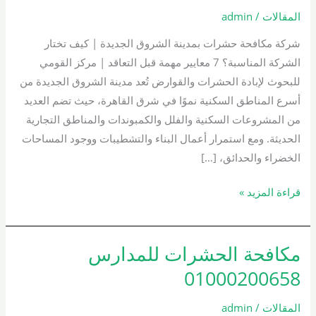
بمدينة
المقالات
/
admin
الشروق
شركة مكافحة حشرات بمدينة الشروق الجديدة | كيف تختار
الجديدة
الشركة المناسبة؟ 7 معايير مهمة قبل التعاقد | مركز القومي
01000200658
للبحوث لإبادة الحشرات والقوارض تُعد مدينة الشروق الجديدة من
أسرع المناطق السكنية نموًا في شرق القاهرة، حيث تضم العديد
من المشروعات السكنية والفلل والكمبوندات والمناطق التجارية
الحديثة. ومع استمرار أعمال البناء والتشطيبات ووجود المساحات
الخضراء والحدائق، […]
قراءة المزيد »
مكافحة الحشرات للمدارس
مكافحة
الحشرات
01000200658
للمدارس
01000200658
المقالات
/
admin