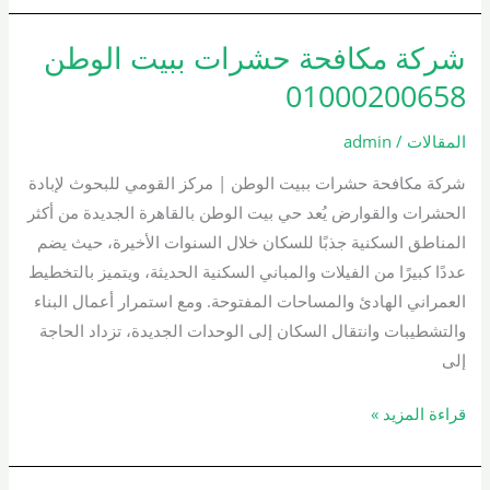
شركة مكافحة حشرات ببيت الوطن
شركة
مكافحة
01000200658
حشرات
ببيت
المقالات
/
admin
الوطن
شركة مكافحة حشرات ببيت الوطن | مركز القومي للبحوث لإبادة
01000200658
الحشرات والقوارض يُعد حي بيت الوطن بالقاهرة الجديدة من أكثر
المناطق السكنية جذبًا للسكان خلال السنوات الأخيرة، حيث يضم
عددًا كبيرًا من الفيلات والمباني السكنية الحديثة، ويتميز بالتخطيط
العمراني الهادئ والمساحات المفتوحة. ومع استمرار أعمال البناء
والتشطيبات وانتقال السكان إلى الوحدات الجديدة، تزداد الحاجة
إلى
قراءة المزيد »