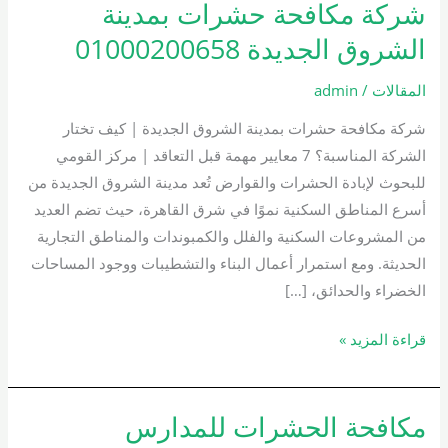
شركة مكافحة حشرات بمدينة
شركة
مكافحة
الشروق الجديدة 01000200658
حشرات
بمدينة
المقالات
/
admin
الشروق
شركة مكافحة حشرات بمدينة الشروق الجديدة | كيف تختار
الجديدة
الشركة المناسبة؟ 7 معايير مهمة قبل التعاقد | مركز القومي
01000200658
للبحوث لإبادة الحشرات والقوارض تُعد مدينة الشروق الجديدة من
أسرع المناطق السكنية نموًا في شرق القاهرة، حيث تضم العديد
من المشروعات السكنية والفلل والكمبوندات والمناطق التجارية
الحديثة. ومع استمرار أعمال البناء والتشطيبات ووجود المساحات
الخضراء والحدائق، […]
قراءة المزيد »
مكافحة الحشرات للمدارس
مكافحة