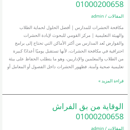
الحشرات
01000200658
للمدارس
01000200658
المقالات
/
admin
مكافحة الحشرات للمدارس | أفضل الحلول لحماية الطلاب
والهيئة التعليمية | مركز القومي للبحوث لإبادة الحشرات
والقوارض تُعد المدارس من أكثر الأماكن التي تحتاج إلى برامج
احترافية في مكافحة الحشرات، لأنها تستقبل يوميًا أعدادًا كبيرة
من الطلاب والمعلمين والإداريين، وهو ما يتطلب الحفاظ على بيئة
تعليمية صحية وآمنة. فظهور الحشرات داخل الفصول أو المعامل أو
قراءة المزيد »
الوقاية من بق الفراش
الوقاية
من
01000200658
بق
الفراش
المقالات
/
admin