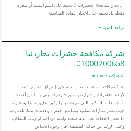
أن نجاح مكافحة الحشرات لا يعتمد على اسم المبيد أو سعره
فقط، بل يعتمد على اختيار المادة المناسبة
قراءة المزيد »
شركة مكافحة حشرات بجاردنيا
شركة
مكافحة
01000200658
حشرات
بجاردنيا
المقالات
/
admin
01000200658
شركة مكافحة حشرات بجاردنيا سيتي | مركز القومي للبحوث
لإبادة الحشرات والقوارض تتميز جاردنيا سيتي بأنها من أحدث
المجتمعات السكنية التي تم تصميمها وفق معايير عمرانية حديثة،
حيث تضم عمارات سكنية ومناطق خضراء وخدمات متكاملة، وهو
ما يجعل الحفاظ على بيئة صحية وآمنة من أهم أولويات السكان.
وعلى الرغم من حداثة المنطقة، فإن وجود الحدائق