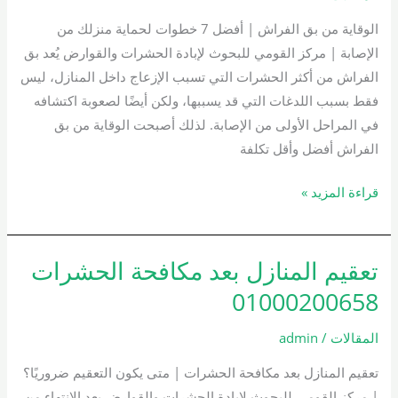
01000200658
الوقاية من بق الفراش | أفضل 7 خطوات لحماية منزلك من
الإصابة | مركز القومي للبحوث لإبادة الحشرات والقوارض يُعد بق
الفراش من أكثر الحشرات التي تسبب الإزعاج داخل المنازل، ليس
فقط بسبب اللدغات التي قد يسببها، ولكن أيضًا لصعوبة اكتشافه
في المراحل الأولى من الإصابة. لذلك أصبحت الوقاية من بق
الفراش أفضل وأقل تكلفة
قراءة المزيد »
تعقيم المنازل بعد مكافحة الحشرات
تعقيم
المنازل
01000200658
بعد
مكافحة
المقالات
/
admin
الحشرات
تعقيم المنازل بعد مكافحة الحشرات | متى يكون التعقيم ضروريًا؟
01000200658
| مركز القومي للبحوث لإبادة الحشرات والقوارض بعد الانتهاء من