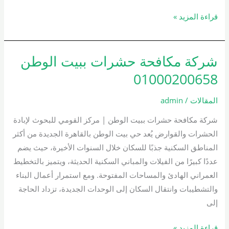
قراءة المزيد »
شركة مكافحة حشرات ببيت الوطن
شركة
مكافحة
01000200658
حشرات
ببيت
المقالات
/
admin
الوطن
شركة مكافحة حشرات ببيت الوطن | مركز القومي للبحوث لإبادة
01000200658
الحشرات والقوارض يُعد حي بيت الوطن بالقاهرة الجديدة من أكثر
المناطق السكنية جذبًا للسكان خلال السنوات الأخيرة، حيث يضم
عددًا كبيرًا من الفيلات والمباني السكنية الحديثة، ويتميز بالتخطيط
العمراني الهادئ والمساحات المفتوحة. ومع استمرار أعمال البناء
والتشطيبات وانتقال السكان إلى الوحدات الجديدة، تزداد الحاجة
إلى
قراءة المزيد »