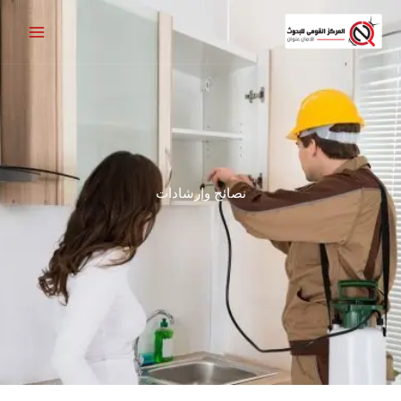
خطي
لى
لمحتوى
نصائح وإرشادات