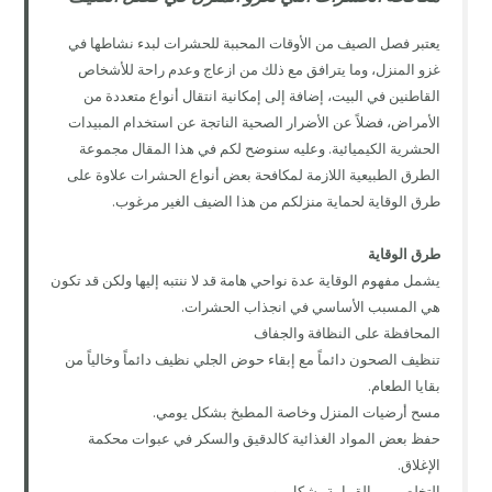
يعتبر فصل الصيف من الأوقات المحببة للحشرات لبدء نشاطها في
غزو المنزل، وما يترافق مع ذلك من ازعاج وعدم راحة للأشخاص
القاطنين في البيت، إضافة إلى إمكانية انتقال أنواع متعددة من
الأمراض، فضلاً عن الأضرار الصحية الناتجة عن استخدام المبيدات
الحشرية الكيميائية. وعليه سنوضح لكم في هذا المقال مجموعة
الطرق الطبيعية اللازمة لمكافحة بعض أنواع الحشرات علاوة على
طرق الوقاية لحماية منزلكم من هذا الضيف الغير مرغوب.
طرق الوقاية
يشمل مفهوم الوقاية عدة نواحي هامة قد لا ننتبه إليها ولكن قد تكون
هي المسبب الأساسي في انجذاب الحشرات.
المحافظة على النظافة والجفاف
تنظيف الصحون دائماً مع إبقاء حوض الجلي نظيف دائماً وخالياً من
بقايا الطعام.
مسح أرضيات المنزل وخاصة المطبخ بشكل يومي.
حفظ بعض المواد الغذائية كالدقيق والسكر في عبوات محكمة
الإغلاق.
التخلص من القمامة بشكل يومي.