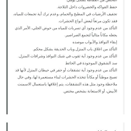
حفظ الفواكه والخضروات داخل الثلاجة.
تجفيف الأرضيات في المطبخ والحمام، وعدم ترك أية تجمعات للمياه،
فقد تكون مرتعاً لبعض أنواع الحشرات.
التأكد من عدم وجود أي تسربات للمياه من حوض الجلي، الأمر الذي
يجعله مكاناً مثالياً لتجمع الصراصير.
إبقاء النوافذ والأبواب موصده
التأكد من اغلاق باب المنزل وباب الحديقة بشكل محكم.
التأكد من عدم وجود أية ثقوب في شبك النوافذ وشرافات المنزل.
سد الشقوق الموجودة في الحائط
التأكد من عدم وجود أية تشققات أو حفر في حيطان المنزل لأنها قد
تصبح موطناً أو مكاناً تتخذه الحشرات لبناء مستعمرة لها، وفي حال
ملاحظة وجود مثل هذه التشققات، يتم إغلاقها باستعمال الاسمنت
الأبيض، أو الاستعانة بشخص مختص.