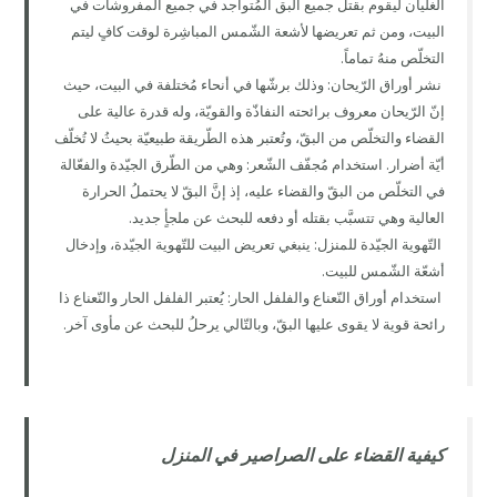
الغليان ليقوم بقتل جميع البق المُتواجد في جميع المفروشات في
البيت، ومن ثم تعريضها لأشعة الشّمس المباشِرة لوقت كافٍ ليتم
التخلّص منهُ تماماً.
نشر أوراق الرّيحان: وذلك برشّها في أنحاء مُختلفة في البيت، حيث
إنّ الرّيحان معروف برائحته النفاذّة والقويّة، وله قدرة عالية على
القضاء والتخلّص من البقّ، وتُعتبر هذه الطّريقة طبيعيّة بحيثُ لا تُخلّف
أيّة أضرار. استخدام مُجفّف الشّعر: وهي من الطّرق الجيّدة والفعّالة
في التخلّص من البقّ والقضاء عليه، إذ إنَّ البقّ لا يحتملُ الحرارة
العالية وهي تتسبَّب بقتله أو دفعه للبحث عن ملجأٍ جديد.
التّهوية الجيّدة للمنزل: ينبغي تعريض البيت للتّهوية الجيّدة، وإدخال
أشعّة الشّمس للبيت.
استخدام أوراق النّعناع والفلفل الحار: يُعتبر الفلفل الحار والنّعناع ذا
رائحة قوية لا يقوى عليها البقّ، وبالتّالي يرحلُ للبحث عن مأوى آخر.
كيفية القضاء على الصراصير
في المنزل