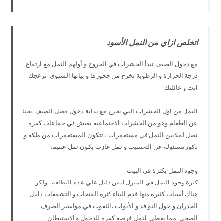
اتخلص ازاي من النمل الأسود
مع دخول الصيف تبدأ الحشرات في الخروج و أولهم النمل مع ارتفاع
درجة الحرارة و الرطوبة تخرج من جحورها و بياتها الشتوي. تزعجك
انت و عائلتك .
النمل من اول الحشرات التي تخرج مع بداية دخول فصل الصيف .بحثا
عن الطعام وهو من الحشرات الاجتماعية يعيش في جماعات كبيرة
تصل لملايين النمل في مستعمرات ، تتكون المستعمرات من ملكة و
ذكور مسئولة عن التخصيب و نمل عازب يكون نمل عقيم.
وجود النمل بكثرة في البيت
كثرة وجود النمل في المنزل ليس دليل علي عدم النظافه . ولكن
هناك أسباب كثيرة منها قدم البناء كثرة الفتحات و التشققات داخل
الجدران و حول النوافذ و الأبواب ،الثقوب في مواسير الصرف
الصحي مما يعطي للنمل فرصة كبيرة للدخول و الاستيطان .