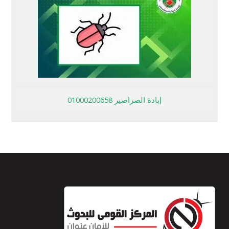
إبادة الصراصير 01000200658