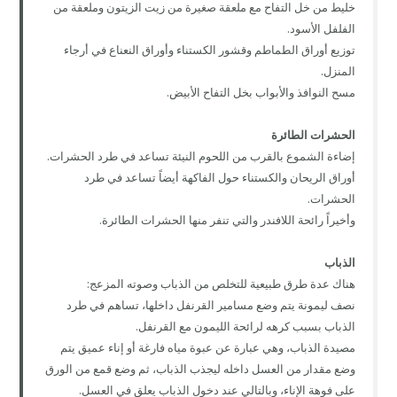
خليط من خل التفاح مع ملعقة صغيرة من زيت الزيتون وملعقة من
الفلفل الأسود.
توزيع أوراق الطماطم وقشور الكستناء وأوراق النعناع في أرجاء
المنزل.
مسح النوافذ والأبواب بخل التفاح الأبيض.
الحشرات الطائرة
إضاءة الشموع بالقرب من اللحوم النيئة تساعد في طرد الحشرات.
أوراق الريحان والكستناء حول الفاكهة أيضاً تساعد في طرد
الحشرات.
وأخيراً رائحة اللافندر والتي تنفر منها الحشرات الطائرة.
الذباب
هناك عدة طرق طبيعية للتخلص من الذباب وصوته المزعج:
نصف ليمونة يتم وضع مسامير القرنفل داخلها، تساهم في طرد
الذباب بسبب كرهه لرائحة الليمون مع القرنفل.
مصيدة الذباب، وهي عبارة عن عبوة مياه فارغة أو إناء عميق يتم
وضع مقدار من العسل داخله ليجذب الذباب، ثم وضع قمع من الورق
على فوهة الإناء، وبالتالي عند دخول الذباب يعلق في العسل.