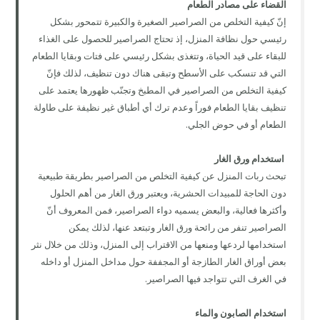
القضاء على مصادر الطعام
إنّ كيفية التخلص من الصراصير الصغيرة والكبيرة تتمحور بشكل
رئيسي حول نظافة المنزل، إذ تحتاج الصراصير للحصول على الغذاء
للبقاء على قيد الحياة، وتتغذى بشكل رئيسي على فتات وبقايا الطعام
التي قد تنسكب على الأسطح وتبقى هناك دون تنظيف، لذلك فإنّ
كيفية التخلص من الصراصير في المطبخ وتجنّب ظهورها يعتمد على
تنظيف بقايا الطعام فوراً وعدم ترك أي أطباق غير نظيفة على طاولة
الطعام أو في حوض الجلي.
استخدام ورق الغار
تبحث ربات المنزل عن كيفية التخلص من الصراصير بطريقة طبيعية
دون الحاجة للمبيدات الحشرية، ويعتبر ورق الغار من أهم الحلول
وأكثرها فعالية، والبعض يسميه دواء الصراصير، فمن المعروف أنّ
الصراصير تنفر من رائحة ورق الغار وتبتعد عنها، لذلك يمكن
استخدامها لردعها ومنعها من الاقتراب إلى المنزل، وذلك من خلال نثر
بعض أوراق الغار الطازجة أو المجففة حول مداخل المنزل أو داخله
في الغرف التي تتواجد فيها الصراصير.
استخدام الصابون والماء