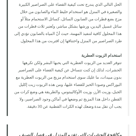
الحل التالي الذي يندرج تحت كيفية القضاء على الصراصير الكبيرة
والصغيرة في المنزل هو استخدام خليط الماء والصابون من خلال
مزج بضع قطرات من الصابون السائل، كسائل الاستحمام مثلاً أو
سائل غسيل اليدين، ورشها بشكل مباشر، وتُعتبر ثلاث قطرات من
هذا المحلول كافية لتنفيذ المهمة، حيث أنّ المياه بالصابون تؤدي إلى
طرد الصراصير من المنزل واختناقها إن اقتربت من هذا المحلول.
استخدام الزيوت العطرية
تتوفر العديد من الزيوت العطرية التي يحبها البشر ولكن تكرهها
الحشرات، لذلك إن كنت تتساءل عن كيفية القضاء على الصراصير
بدون مبيدات، ما عليك سوى استخدام مزيج من الزيوت العطرية مع
البوراكس وصودا الخبز للقضاء عليها، ومن هذه الزيوت زيت إكليل
الجبل، وزيت الأرز، وزيت الأوكاليبتوس، والطريقة هي وضع كرات من
القطن داخل هذا المزيج ثم وضعها في أماكن وجود الصراصير، ولا
يجب أن تقل مدة وضعك لهذه الكرات القطنية عن 30 دقيقة.
مكافحة الحشرات التي تغزو المنزل في فصل الصيف