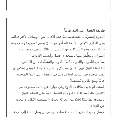
طريقة القضاء على البق نهائياً
اللجوء إلىشركات مُتخصّصة لمكافحة الآفات: من الوسائل الأكثر فعالية
ومن الطّرق الأولى المُتّبعة للتخلّص من البقّ بصورة سريعة ومضمونة،
حيثُ تبحث هذه الشّركات عن الحشرات والآفات في جميع أنحاء
المنزل، وتتخلَّصُ منها باستخدام أفضل وأنسب الأدوات.
سدّ كل الثّقوب والثّغرات: تُعدّ الثّقوب والتشقُّقات من الأماكن
المُفضّلة للبقّ، فهي تختبئ وتعيشُ وتتكاثر داخلها، لذا ينبغي إغلاق أيّ
ثقب موجود في البيت، يُساعد ذلك في القضاء على البقّ الموجود
حاليّاً ومنع تكاثره مُستقبلاً.
استخدام شبكة مُكافحة البقّ: وهي عبارة عن شبكة مصنوعة من
الألياف والخيُوط الدّقيقة، وهذه التّقنية تقوم على التقاط البقّ
بالتصاقه بها، ممّا يُحدّد من الحركة بحيثُ لا يستطيع التّكاثر والبحث
عن الغذاء.
غسل جميع المفروشات بماء ساخن: ينبغي أن يصل الماء إلى درجة