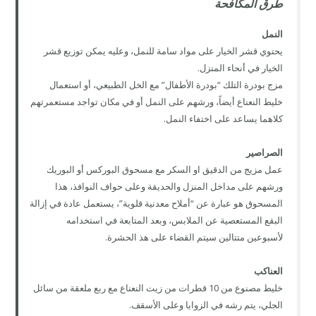
طرق المكافحة
النمل
يحتوي قشر الخيار على مواد سامة للنمل، وعليه يمكن توزيع قشر
الخيار في أنحاء المنزل.
مزج بودرة التلك “بودرة الأطفال” مع الخل الطبيعي، أو استعمال
خليط النعناع أيضاً، ورشهم على النمل أو في مكان تواجد مستعمرتهم
كلاهما يساعد على اختفاء النمل.
الصراصير
عمل مزيج من الدقيق او السكر مع مسحوق البوركس أو البوريك
ورشهم على مداخل المنزل والحديقة وعلى حواف النوافذ، هذا
المسحوق هو عبارة عن “أملاح معدنية قلوية”، يستعمل عادة في إزالة
البقع المستعصية عن الملابس، وبعد المتابعة في استخدامه
لأسبوعين متتالين سيتم القضاء على هذ الحشرة.
العناكب
خليط مصنوع من 10 قطرات من زيت النعناع مع ربع ملعقة من سائل
الجلي، يتم رشه في الزوايا وعلى الأسقف.