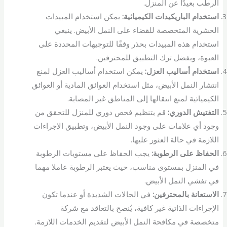
الرطب بعيدًا عن المنزل.
استخدام الباريكيدات الكيميائية:
يمكن استخدام المبيدات
الحشرية المتخصصة للقضاء على النمل الأبيض. ينبغي
استخدام هذه المبيدات بحذر وفقًا للتوجيهات المحددة على
العبوة، ويفضل ترك التطبيق للمحترفين.
استخدام أساليب العزل:
يمكن استخدام أساليب العزل لمنع
انتشار النمل الأبيض، مثل استخدام العوائق المادية أو العوائق
الكيميائية لمنع انتقالها إلى المناطق غير المصابة.
التفتيش الدوري:
قم بتنظيم فحص دوري للمنزل للتحقق من
وجود أي علامات على وجود النمل الأبيض، وتطبيق الإجراءات
اللازمة في حالة العثور عليها.
الحفاظ على الرطوبة:
يجب الحفاظ على مستويات الرطوبة
في المنزل بمستوى مناسب، حيث يعتبر الرطوبة عاملا مهما
في تفشي النمل الأبيض.
الاستعانة بالمحترفين:
في الحالات الشديدة أو عندما تكون
الإجراءات الذاتية غير كافية، يُنصح بالتعاقد مع شركة
متخصصة في مكافحة النمل الأبيض لتقديم الخدمات اللازمة.