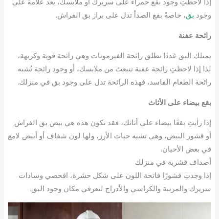
إذا لاحظتِ وجود بقع حمراء على سريرك أو ملابسك، يعد علامة على
وجود
بق
، خاصةً بقع الصدأ تدل على براز بق الفراش.
رائحة عفنة
يمتلك البق غددًا تطلق رائحة الفيرمونات وهي رائحة قوية وكريهة،
لذا إذا لاحظتِ رائحة عفنة تنبعث من ملابسك، أو وجود رائحة تُشبه
رائحة الطعام الفاسد، فهذه الرائحة تدل على وجود بق في منزلك.
بقع بيضاء على الأثاث
إذا رأيتِ بقعًا بيضاء على أثاثك، فقد تكون هذه هي بيض بق الفراش
أو قشور البيض، وهي تشبه حبات الأرز، ولها لون شفاف أو أبيض لامع
في بعض الأحيان.
أصداف قشرية في منزلك
إذا وجدتِ قشورًا فاتحة اللون على شكل حشرة، افحصي وسادات
سريرك والمرتبة والكراسي والأدراج لتعرفي مكان وجود البق.