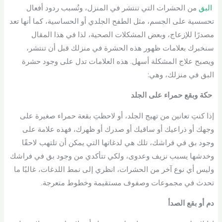
البق
من الحشرات التي تنتشر في المنزل، وتُسبب ردود أفعال
تحسسية على الجسم، مثل الطفح الجلدي أو الحساسية، كما أنها تعد
مصدرًا للإزعاج، وبعض المشكلات الصحية، لذا في هذا المقال
سنخبرك بعلامات ظهور هذه الحشرة في منزلك قبل أن تنتشر،
ويصبح علاج المشكلة أسهل. هذه العلامات تدل على وجود حشرة
البق في منزلك، وهي:
حكة وبقع حمراء على الجلد
إذا كنتِ تعانين من تهيج الجلد، أو لاحظتِ بقعة حمراء صغيرة على
وجهك أو ذراعيك أو ساقيك أو صدرك أو ظهرك، فهذه علامة على
وجود بق في فراشك، تلك هي لدغاتها التي يمكن أن تلتهب لاحقًا
وخدشها يسبب نزيف وعدوى، ولكي تتأكدي من وجود بق في فراشك
وليس أي نوع آخر من الحشرات، انظري إلى نمط اللدغات، غالبًا ما
تحدث في مجموعات وصفوف مستقيمة وخطوط متعرجة.
دم أو بقع الصدأ