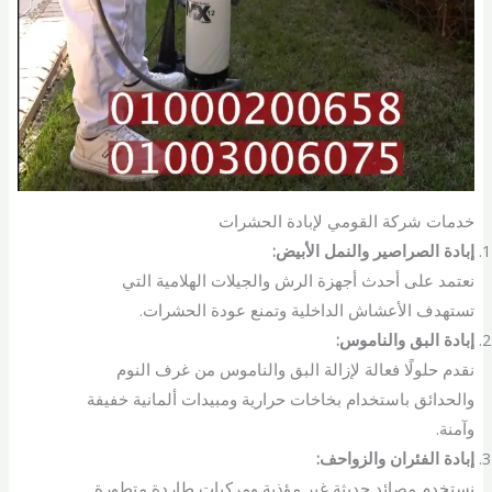
خدمات شركة القومي لإبادة الحشرات
إبادة الصراصير والنمل الأبيض:
نعتمد على أحدث أجهزة الرش والجيلات الهلامية التي
تستهدف الأعشاش الداخلية وتمنع عودة الحشرات.
إبادة البق والناموس:
نقدم حلولًا فعالة لإزالة البق والناموس من غرف النوم
والحدائق باستخدام بخاخات حرارية ومبيدات ألمانية خفيفة
وآمنة.
إبادة الفئران والزواحف:
نستخدم مصائد حديثة غير مؤذية ومركبات طاردة متطورة