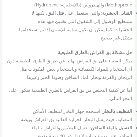
Methoprene) والهيدروبين (بالإنجليزية: Hydropene).
القنابل الحشرية:
والتي ستعمل على
قتل البق
، لكنها لا
تستطيع الوصول إلى الشقوق التي تختبئ فيها هذه
الحشرات. كما يمكن أن تكون سامة للإنسان إذا تم استخدامها
بشكل غير صحيح.
حل مشكلة بق الفراش بالطرق الطبيعية
يمكن القضاء على بق الفراش نهائيا عن طريق الطرق الطبيعية دون
أي استخدام للمواد الكيميائية وباستخدام بعض المكونات مثل
الريحان والقرفة وبخار الماء الساخن وصودا الخبز وغيرها
أما عن كيفية التخلص من بق الفراش بالطرق الطبيعية فتكون على
النحو التالي:
التنظيف بالبخار
: استخدم جهاز البخار لتنظيف الأماكن
المصابة، حيث يقتل البخار الحرارة العالية بق الفراش وبيضه
الغسيل بالماء الساخن
: اغسل الملابس والفراش بالماء
الساخن على درجة حرارة لا تقل عن 60 درجة مئوية