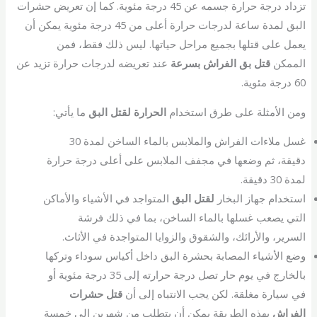
تزداد درجة حرارة جسمه عن 45 درجة مئوية. كما إن تعريض حشرات
البق لمدة ساعة لدرجات حرارة أعلى من 45 درجة مئوية يمكن أن
يعمل على قتلها بجميع مراحل حياتها. ليس ذلك فقط، فمن
الممكن
قتل بق الفراش بسرعة
عند تعريضه لدرجات حرارة تزيد عن
60 درجة مئوية.
ومن الأمثلة على طرق استخدام
الحرارة لقتل البق
ما يأتي:
غسل ملاءات الفراش والملابس بالماء الساخن لمدة 30
دقيقة، ثم وضعها في مجفف الملابس على أعلى درجة حرارة
لمدة 30 دقيقة.
استخدام جهاز البخار
لقتل البق
المتواجد في الأشياء والأماكن
التي يصعب غسلها بالماء الساخن، بما في ذلك فرشة
السرير، والأرائك، والشقوق والزوايا المتواجدة في الأثاث.
وضع الأشياء المصابة بحشرة البق داخل أكياس سوداء وتركها
بالخارج في يوم حار تصل درجة حرارته إلى 35 درجة مئوية أو
في سيارة مغلقة. لكن يجب الانتباه إلى أن
قتل حشرات
الفراش
بهذه الطريقة يمكن أن يتطلب من شهرين إلى خمسة