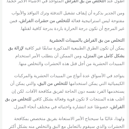
أطول عند
التخلص من بق الفراش
المتواجد في الأشياء الأكبر حجمًا.
ومن الجدير بذكره أن إيقاف تشغيل التدفئة وترك النوافذ والأبواب
مفتوحة ليس استراتيجية فعالة
للتخلص من حشرات الفراش،
فمن
غير المرجح أن تكون درجة الحرارة باردة بدرجة كافية لقتلها.
التخلص من بق الفراش بالمبيدات الحشرية
يمكن أن تكون الطرق الطبيعية المذكورة سابقًا غير كافية
لإزالة بق
بشكل كامل من المنزل،
ومن الممكن أن يتطلب الأمر استخدام
المبيدات الحشرية من أجل قتل هذه الحشرات والتخلص منها.
يتواجد في الأسواق عدة أنواع من المبيدات الحشرية والمركبات
الكيميائية التي يمكن استخدامها
للتخلص من البق،
والتي يمكن أن
يستخدمها الفرد نفسه دون الحاجة لفريق مكافحة الآفات. لكن إن
أغلب هذه المنتجات لا تكون قوية وفعالة بشكل كافي
للتخلص من بق
الفراش،
خصوصًا عند انتشاره واختبائه في مختلف أنحاء المنزل.
ولهذا، غالبًا ما سيحتاج الأمر الاستعانة بفريق متخصص بمكافحة
الحشرات والذي سيقوم بالتعامل مع البق والتخلص منه بشكل أكثر