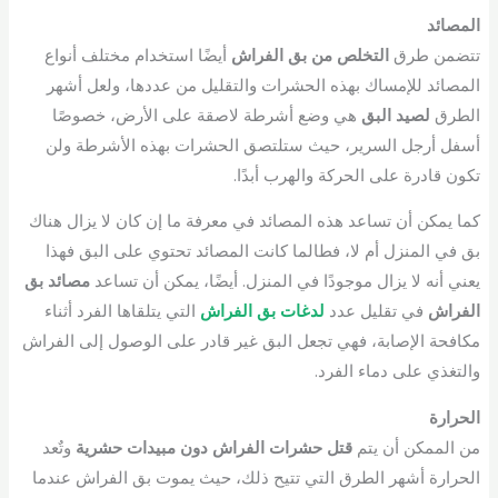
المصائد
تتضمن طرق
التخلص من بق الفراش
أيضًا استخدام مختلف أنواع
المصائد للإمساك بهذه الحشرات والتقليل من عددها، ولعل أشهر
الطرق
لصيد البق
هي وضع أشرطة لاصقة على الأرض، خصوصًا
أسفل أرجل السرير، حيث ستلتصق الحشرات بهذه الأشرطة ولن
تكون قادرة على الحركة والهرب أبدًا.
كما يمكن أن تساعد هذه المصائد في معرفة ما إن كان لا يزال هناك
بق في المنزل أم لا، فطالما كانت المصائد تحتوي على البق فهذا
يعني أنه لا يزال موجودًا في المنزل. أيضًا، يمكن أن تساعد
مصائد بق
الفراش
في تقليل عدد
لدغات بق الفراش
التي يتلقاها الفرد أثناء
مكافحة الإصابة، فهي تجعل البق غير قادر على الوصول إلى الفراش
والتغذي على دماء الفرد.
الحرارة
من الممكن أن يتم
قتل حشرات الفراش دون مبيدات حشرية
وتٌعد
الحرارة أشهر الطرق التي تتيح ذلك، حيث يموت بق الفراش عندما