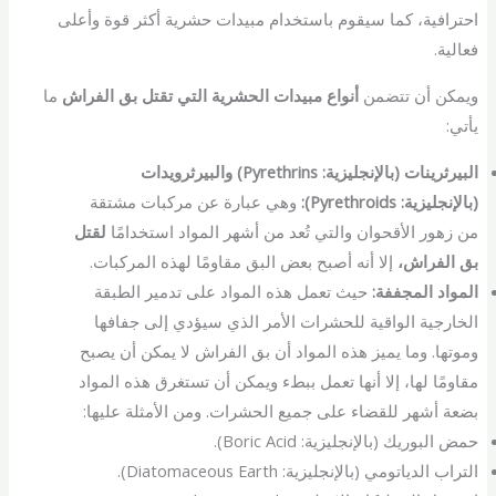
احترافية، كما سيقوم باستخدام مبيدات حشرية أكثر قوة وأعلى
فعالية.
ويمكن أن تتضمن
أنواع مبيدات الحشرية التي تقتل بق الفراش
ما
يأتي:
البيرثرينات (بالإنجليزية: Pyrethrins) والبيرثرويدات
(بالإنجليزية: Pyrethroids):
وهي عبارة عن مركبات مشتقة
من زهور الأقحوان والتي تُعد من أشهر المواد استخدامًا
لقتل
بق الفراش،
إلا أنه أصبح بعض البق مقاومًا لهذه المركبات.
المواد المجففة:
حيث تعمل هذه المواد على تدمير الطبقة
الخارجية الواقية للحشرات الأمر الذي سيؤدي إلى جفافها
وموتها. وما يميز هذه المواد أن بق الفراش لا يمكن أن يصبح
مقاومًا لها، إلا أنها تعمل ببطء ويمكن أن تستغرق هذه المواد
بضعة أشهر للقضاء على جميع الحشرات. ومن الأمثلة عليها:
حمض البوريك (بالإنجليزية: Boric Acid).
التراب الدياتومي (بالإنجليزية: Diatomaceous Earth).