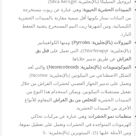
ايروجيل السيليكا (بالإنجليزية: Silica Aerogel).
المبيدات الحشرية الحيوية:
وهي عبارة عن زيوت مستخرجة
من النباتات تمتاز بكونها أقل سمية مقارنة بالمبيدات الحشرية
الكيميائية، ومن أشهرها زيت النيم المستخرج بتقنية الضغط
البارد.
البيرولات (بالإنجليزية: Pyrroles):
ومنها الكولفينابير
(بالإنجليزية: Chlorfenapyr)، التي تعمل على
قتل بق
الفراش
عن طريق تدمير خلاياها.
النيوكوتينويدات (بالإنجليزية: Neonicotinoids):
والتي تُعد
الشكل الاصطناعي من النيكوتين (بالإنجليزية: Nicotine)
وتعمل على تدمير الجهاز العصبي لحشرات الفراش من خلال
تفعيل مستقبلات النيكوتين. ويمكن استخدام هذا النوع من
المبيدات الحشرية
للتخلص من بق الفراش
المقاوم للأنواع
الأخرى من المبيدات الحشرية.
منظمات نمو الحشرات:
وهي عبارة عن مركبات تحاكي
الهرمونات المتواجدة في الحشرات وتعمل على تعطيل نموها،
ومن الأمثلة عليها (S)- الميثوبرين (بالإنجليزية: S-