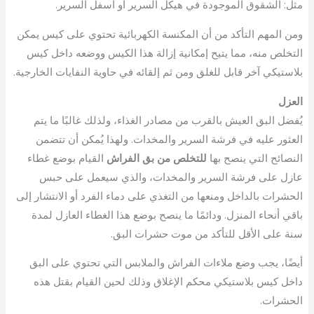
مثل: الشقوق الموجودة في هيكل السرير أو أسفل السرير.
ومن المهم التأكد من أن المكنسة الكهربائية تحتوي على كيس يمكن
التخلص منه، مما يتيح إمكانية إزالة هذا الكيس ووضعه داخل كيس
بلاستيكي آخر قابل للغلق ومن ثم إلقائه في حاوية النفايات الخارجية.
العزل
يُفضل البق العيش بالقرب من مصادر الغذاء، ولذلك غالبًا ما يتم
العثور عليه في فرشة السرير والمخدات. ولهذا يُمكن أن تتضمن
النصائح التي ينصح بها
للتخلص من بق الفراش
القيام بوضع غطاء
عازل على فرشة السرير والمخدات، والذي سيعمل على حبس
الحشرات بالداخل ومنعها من التغذي على دماء الفرد أو الانتشار إلى
باقي أنحاء المنزل. ودائمًا ما ينصح بوضع هذا الغطاء العازل لمدة
سنة على الأقل للتأكد من موت حشرات البق.
أيضًا، يجب وضع ملاءات الفراش والملابس التي تحتوي على البق
داخل كيس بلاستيكي محكم الإغلاق وذلك لحين القيام بقتل هذه
الحشرات.