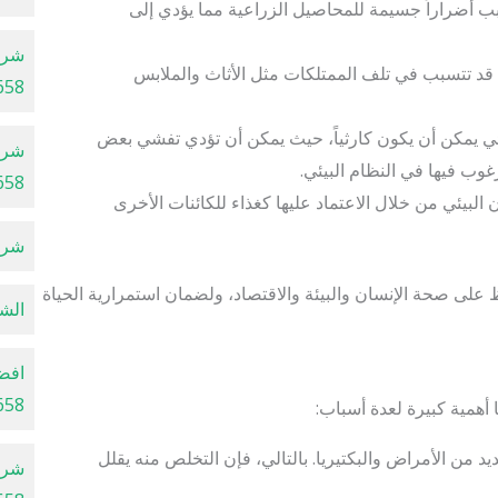
ب أضراراً جسيمة للمحاصيل الزراعية مما يؤدي إلى
شرك
 تتسبب في تلف الممتلكات مثل الأثاث والملابس
658
ئي يمكن أن يكون كارثياً، حيث يمكن أن تؤدي تفشي بعض
وب فيها في النظام البيئي.
658
البيئي من خلال الاعتماد عليها كغذاء للكائنات الأخرى
شركا
لى صحة الإنسان والبيئة والاقتصاد، ولضمان استمرارية الحياة
الشرك
افض
658
أهمية كبيرة لعدة أسباب:
د من الأمراض والبكتيريا. بالتالي، فإن التخلص منه يقلل
شرك