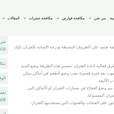
ية
من نحن
مكافحة قوارض
مكافحة حشرات
المقالات
شرك
قة تعتمد على الظروف المحيطة ودرجة الإصابة بالفئران. إليك
658
مكافح
طرق فعالية لابادة الفئران. تتضمن هذه الطريقة وضع السم
تموت بعد فترة قصيرة. يجب وضع الطعم في أماكن يمكن
الوقا
ت الأليفة.
ان. يتم وضع الفخاخ في مسارات الفئران أو الأماكن التي
تعقي
فئران الممسوكة.
658
ور على الفتحات والفجوات التي يستخدمها الفئران