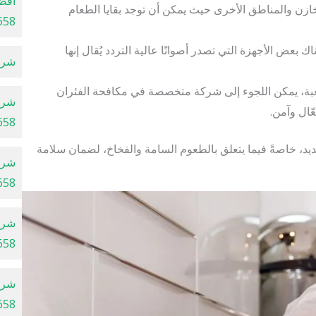
أفض
ازن والمناطق الأخرى حيث يمكن أن توجد بقايا الطعام
658
ناك بعض الأجهزة التي تصدر أصواتًا عالية التردد يُقال إنها
شركة 
صعبة، يمكن اللجوء إلى شركة متخصصة في مكافحة الفئران
شرك
ّال وآمن.
658
، خاصةً فيما يتعلق بالطعوم السامة والفخاخ، لضمان سلامة
شرك
658
شرك
658
شرك
658