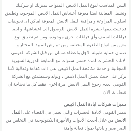
السن المناسب لنوع النمل الابيض المتواجد بمنزلك او شركتك.
وتشمل المعاينة ايضا معرفة أعشاش النمل الابيض الموجود، وتطبيق
اسلوب المراوغة و مراقبة النمل الابيض لمعرفة اماكن اى تجويفات
قد تستخدمها حشرة النمل الابيض للوصول الى اعشاشها، و ايضا
فراغات السقف وأي فراغات اخرى موجودة، ومن ثم تطبيق نوع
معين من انواع الطعوم المختلفة ومن ثم رش المبيد المختار و
ضمان حماية طويلة الأجل واعطاء ضمان من قبل الشركة القومي
لابادة الحشرات لمدة خمس سنوات مع المتابعة الدورية الشهرية
المجانية. و خدمة مكافحة النمل الابيض هي ذات كفاءة وفعالية لأننا
نركز على حيث يعيش النمل الابيض ، ويولد وستطمئن مع الشركة
القومي بعدم رجوع النمل الابيض مرة اخرى فقط كل ما تحتاجة ان
تتصل بنا الان
مميزات شركات ابادة النمل الابيض
تتميز القومي لابادة الحشرات والتي تعمل في القضاء على
النمل
الابيض
من خلال أحدث الأدوات والأجهزة التكنولوجية في التخلص من
الصراصير وإبادتها بمواد فعالة وآمنة.