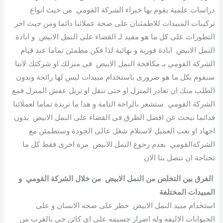
دراسات علمية يقوم بها خبراء الشركة القومي من حيث انواع
تركيبات المبيدات للاطمئنان على صحة عملائنا دائما ومن حيث اخر
التطورات على كل ما هو مفيد لـ القضاء على النمل الابيض و ابادة
النمل الابيض ابادة فورية و نهائية لذا فكن مطمئن تماما عند قيام
الشركة القومي بـ مكافحة النمل الابيض فى منزلك او شركتك لاننا
سنقوم بكل ما هو ضرورى باستخدام مبيدات ليس لها رائحة وبدون
الطلب منك ان تغادر المنزل او حتى تنقل او تزيل عفش المنزل فمع
الشركة القومي ستشعر بالراحة التامة و هذا ما نريدة تماما لعملائنا
فدائما نبحث عن افضل الطرق فى القضاء على النمل الابيض بدون
اجهاد او تعب العميل لاستلام شغل عالى الجودة وستطمئن مع
الشركةالقومي بعدم رجوع النمل الابيض مرة اخرى فقط كل ما
تحتاجة ان تتصل بنا الان
الفرق بين التخلص من النمل الابيض من خلال الشركة القومي و
المبيدات المختلفة
استخدام مبيد النمل الابيض خطر على صحه الانسان و على
الحيوانات الاليفه وله اضرار جسيمه على اى كائن حى بالقرب من