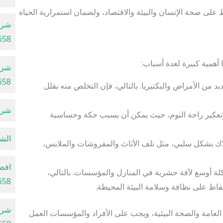
لى صحة الإنسان والبيئة والاقتصاد، ولضمان استمرارية الحياة
شرك
658
أهمية كبيرة لعدة أسباب:
658
د من الأمراض والبكتيريا. بالتالي، فإن التخلص منه يقلل
شركا
 وتعكير راحة النوم، حيث يمكن أن يسبب حكة وحساسية
الشرك
لاك بشكل سلبي، مثل تلف الأثاث والمفروشات والملابس،
افض
ة أوسع لآفة حشرية في المنازل والمؤسسات. بالتالي،
658
اظ على نظافة وسلامة البيئة المحيطة.
شرك
 العامة والصحة البيئية، ويجب على الأفراد والمؤسسات العمل